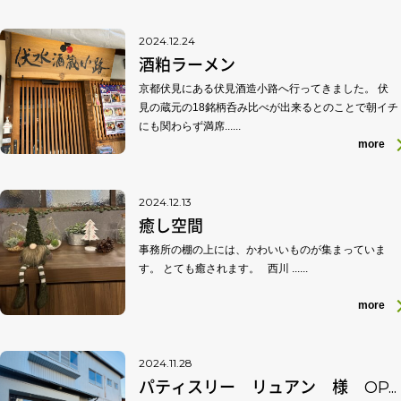
2024.12.24
酒粕ラーメン
京都伏見にある伏見酒造小路へ行ってきました。 伏
見の蔵元の18銘柄呑み比べが出来るとのことで朝イチ
にも関わらず満席......
more
2024.12.13
癒し空間
事務所の棚の上には、かわいいものが集まっていま
す。 とても癒されます。 西川 ......
more
2024.11.28
パティスリー リュアン 様 OP...