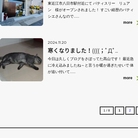
東近江市八日市駅付近にて パティスリー リュア
ン 様がオープンされました！ すごい経歴のパティ
シエさんなので......
more
2024.11.20
寒くなりました！((((；ﾟДﾟ...
今日は久しくブログをさぼってた髙山です！ 最近急
に冷え込みましたね～と言うか暖か過ぎたせいで 体
が追い付いて......
more
1 / 8
1
2